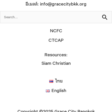
อีเมลล์:
info@gracecitybkk.org
*
Search
for:
NCFC
CTCAP
Resources:
Siam Christian
ไทย
English
Copyright ©2025 Grace City Bangkok