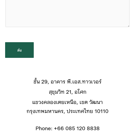
i
o
l
m
*
m
e
n
t
ส่ง
o
r
M
ชั้น 29, อาคาร พี.เอส.ทาวเวอร์
e
สุขุมวิท 21, อโศก
s
แขวงคลองเตยเหนือ, เขต วัฒนา
s
กรุงเทพมหานคร, ประเทศไทย 10110
a
g
Phone:
+66 085 120 8838
e