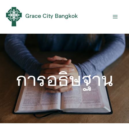
Skip
MAI
to
MEN
content
การอธิษฐาน